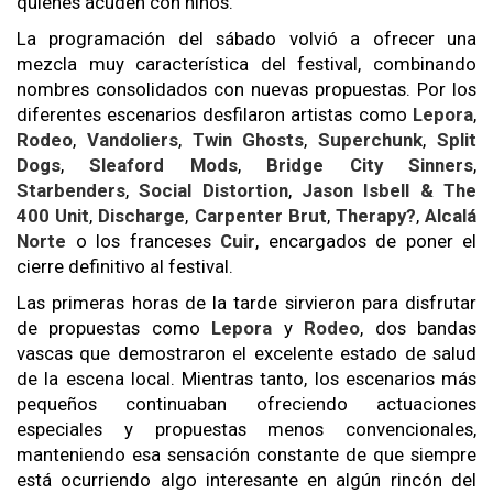
quienes acuden con niños.
La programación del sábado volvió a ofrecer una
mezcla muy característica del festival, combinando
nombres consolidados con nuevas propuestas. Por los
diferentes escenarios desfilaron artistas como
Lepora
,
Rodeo
,
Vandoliers
,
Twin Ghosts
,
Superchunk
,
Split
Dogs
,
Sleaford Mods
,
Bridge City Sinners
,
Starbenders
,
Social Distortion
,
Jason Isbell & The
400 Unit
,
Discharge
,
Carpenter Brut
,
Therapy?
,
Alcalá
Norte
o los franceses
Cuir
, encargados de poner el
cierre definitivo al festival.
Las primeras horas de la tarde sirvieron para disfrutar
de propuestas como
Lepora
y
Rodeo
, dos bandas
vascas que demostraron el excelente estado de salud
de la escena local. Mientras tanto, los escenarios más
pequeños continuaban ofreciendo actuaciones
especiales y propuestas menos convencionales,
manteniendo esa sensación constante de que siempre
está ocurriendo algo interesante en algún rincón del