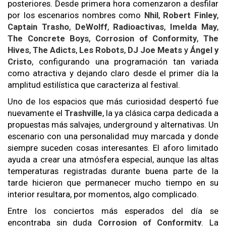
posteriores. Desde primera hora comenzaron a desfilar
por los escenarios nombres como
Nhil
,
Robert Finley
,
Captain Trasho
,
DeWolff
,
Radioactivas
,
Imelda May
,
The Concrete Boys
,
Corrosion of Conformity
,
The
Hives
,
The Adicts
,
Les Robots
,
DJ Joe Meats
y
Ángel y
Cristo
, configurando una programación tan variada
como atractiva y dejando claro desde el primer día la
amplitud estilística que caracteriza al festival.
Uno de los espacios que más curiosidad despertó fue
nuevamente el
Trashville
, la ya clásica carpa dedicada a
propuestas más salvajes, underground y alternativas. Un
escenario con una personalidad muy marcada y donde
siempre suceden cosas interesantes. El aforo limitado
ayuda a crear una atmósfera especial, aunque las altas
temperaturas registradas durante buena parte de la
tarde hicieron que permanecer mucho tiempo en su
interior resultara, por momentos, algo complicado.
Entre los conciertos más esperados del día se
encontraba sin duda
Corrosion of Conformity
. La