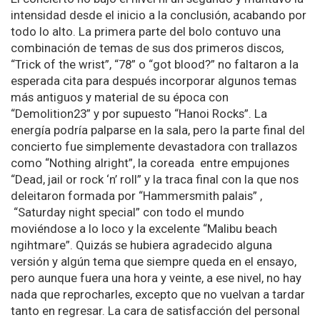
intensidad desde el inicio a la conclusión, acabando por
todo lo alto. La primera parte del bolo contuvo una
combinación de temas de sus dos primeros discos,
“Trick of the wrist”, “78” o “got blood?” no faltaron a la
esperada cita para después incorporar algunos temas
más antiguos y material de su época con
“Demolition23” y por supuesto “Hanoi Rocks”. La
energía podría palparse en la sala, pero la parte final del
concierto fue simplemente devastadora con trallazos
como “Nothing alright”, la coreada entre empujones
“Dead, jail or rock ‘n’ roll” y la traca final con la que nos
deleitaron formada por “Hammersmith palais” ,
“Saturday night special” con todo el mundo
moviéndose a lo loco y la excelente “Malibu beach
ngihtmare”. Quizás se hubiera agradecido alguna
versión y algún tema que siempre queda en el ensayo,
pero aunque fuera una hora y veinte, a ese nivel, no hay
nada que reprocharles, excepto que no vuelvan a tardar
tanto en regresar. La cara de satisfacción del personal