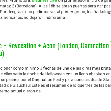
ierrez Promotora:
Madness Live
Un prometedor inicio de gir
ataz 2 (Barcelona). A las 18h se abren puertas para dar paso
Por desgracia, no pudimos ver al primer grupo, los Darkology
americanos, no dejaron indiferente...
e + Revocation + Aeon (London, Damnation
u)
cionar como mínimo 3 fechas de una de las giras mas brutas
de ellas seria la noche de Halloween con un lleno absoluto en
 se pasaría por el Damnation Fest y para concluir, desde Sta
dad de Glauchau! Este es el resumen de lo que tres de las b
remo actual dieron de...