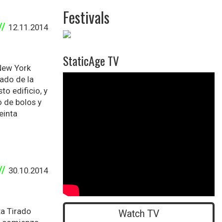
Festivals
12.11.2014
StaticAge TV
 New York
">
cado de la
o edificio, y
o de bolos y
einta
30.10.2014
xa Tirado
Watch TV