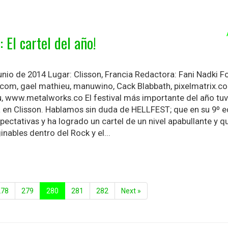
El cartel del año!
nio de 2014 Lugar: Clisson, Francia Redactora: Fani Nadki F
e.com, gael mathieu, manuwino, Cack Blabbath, pixelmatrix.co
u, www.metalworks.co El festival más importante del año tuv
 en Clisson. Hablamos sin duda de HELLFEST; que en su 9º e
pectativas y ha logrado un cartel de un nivel apabullante y 
inables dentro del Rock y el...
278
279
280
281
282
Next »