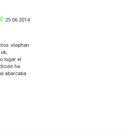
25.06.2014
otos: stephan
.uk,
o lugar el
dición ha
que abarcaba