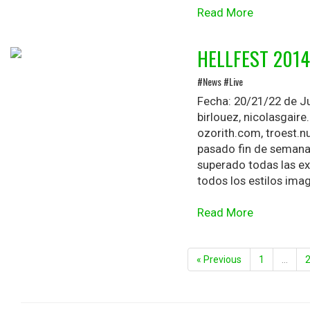
Read More
HELLFEST 2014: 
#News #Live
Fecha: 20/21/22 de Ju
birlouez, nicolasgair
ozorith.com, troest.n
pasado fin de semana
superado todas las ex
todos los estilos imag
Read More
« Previous
1
…