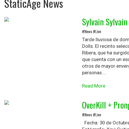
StaticAge News
Sylvain Sylvain
#News #Live
Tarde lluviosa de domi
Dolls. El recinto sele
Ribera, que ha surgid
que cuenta con un esc
otros de mayor enverg
personas....
Read More
OverKill + Pron
#News #Live
Fecha: 30 de Octubre