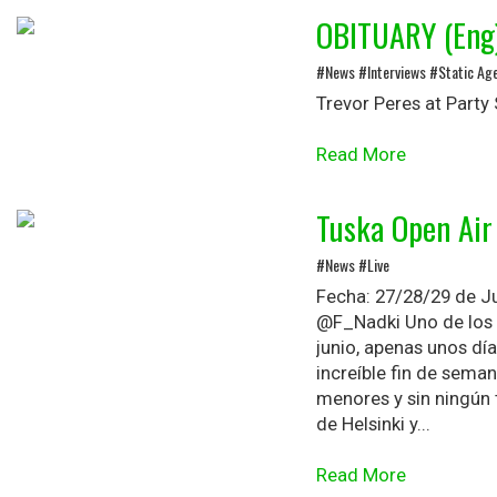
OBITUARY (Eng
#News #Interviews #Static Ag
Trevor Peres at Party
Read More
Tuska Open Air
#News #Live
Fecha: 27/28/29 de Ju
@F_Nadki Uno de los 
junio, apenas unos día
increíble fin de sem
menores y sin ningún 
de Helsinki y...
Read More