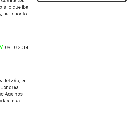
a comienza,
 a lo que iba
, pero por lo
08.10.2014
 del año, en
 Londres,
tic Age nos
andas mas